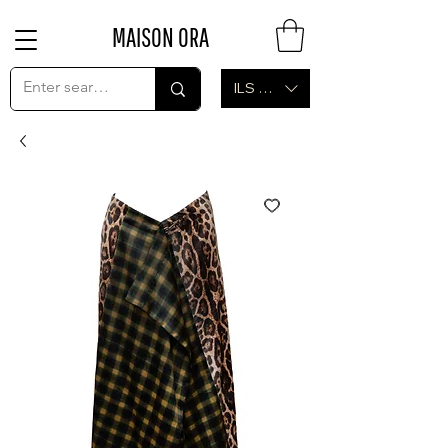
MAISON ORA
ILS (₪)