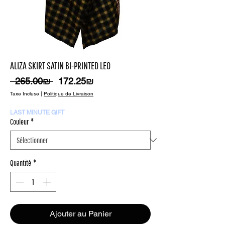
ALIZA SKIRT SATIN BI-PRINTED LEO
Prix
Prix
 ‏265.00 ‏₪ 
‏172.25 ‏₪
original
promotionnel
Taxe Incluse
|
Politique de Livraison
LAST MINUTE GIFT
Couleur
*
Quantité
*
Ajouter au Panier