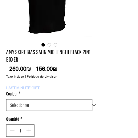
AMY SKIRT BIAS SATIN MID LENGTH BLACK 2IN1
BOXER
Prix
Prix
 ‏260.00 ‏₪ 
‏156.00 ‏₪
original
promotionnel
Taxe Incluse
|
Politique de Livraison
LAST MINUTE GIFT
Couleur
*
Quantité
*