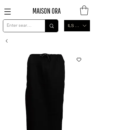
MAISON ORA
ILS (₪)