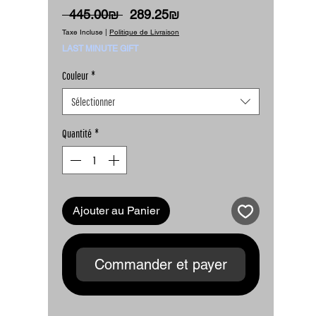
Prix
Prix
 ‏445.00 ‏₪ 
‏289.25 ‏₪
original
promotionnel
Taxe Incluse
|
Politique de Livraison
LAST MINUTE GIFT
Couleur
*
Sélectionner
Quantité
*
Ajouter au Panier
Commander et payer