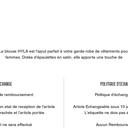
La blouse HYLA est l'ajout parfait à votre garde-robe de vêtements pou
femmes. Dotée d'épaulettes en satin, elle apporte une touche de
ophistication à n'importe quelle tenue. Que vous la portiez avec une ro
ou une jupe, ouverte ou fermée, cette blouse s'adaptera à toutes les
ituations. Son design polyvalent en fait un incontournable pour toutes l
ccasions, du bureau à une soirée spéciale. La qualité du satin et la cou
ECHANGE
POLITIQUE D'ECH
latteuse en font un choix élégant et intemporel. Avec la blouse HYLA, vo
serez toujours prête pour toute occasion.
 de remboursement.
Politique d'échan
 etat de reception de l'article
Article Echangeable sous 10 jo
rachée et l'article portée .
. L'etiquette ne dois pas e
ne sera effectué
Aucun Rembourse