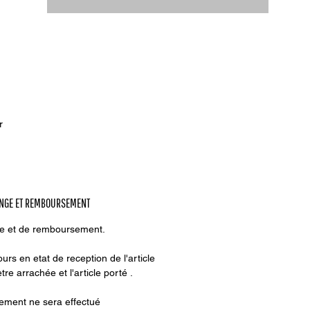
r
be
es
pe
ANGE ET REMBOURSEMENT
us
ge et de remboursement.
urs en etat de reception de l'article
tre arrachée et l'article porté .
ment ne sera effectué