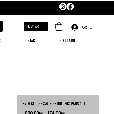
ILS (₪)
Se connecter
S
CONTACT
GIFT CARD
HYLA BLOUSE SATIN SHOULDERS PADS ART
Prix
Prix
 ‏290.00 ‏₪ 
‏174.00 ‏₪