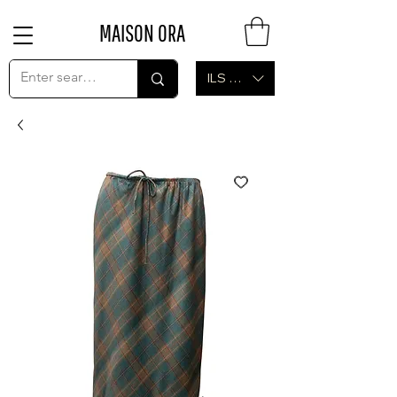
MAISON ORA
ILS (₪)