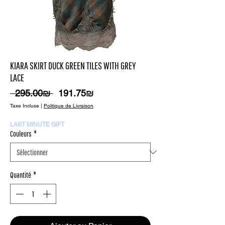
KIARA SKIRT DUCK GREEN TILES WITH GREY
LACE
Prix
Prix
 ‏295.00 ‏₪ 
‏191.75 ‏₪
original
promotionnel
Taxe Incluse
|
Politique de Livraison
LAST MINUTE GIFT
Couleurs
*
Quantité
*