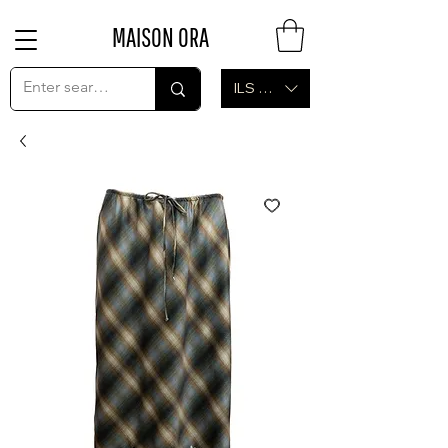
MAISON ORA
ILS (₪)