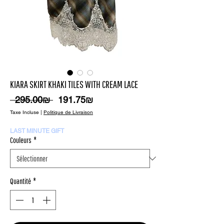
KIARA SKIRT KHAKI TILES WITH CREAM LACE
Prix
Prix
 ‏295.00 ‏₪ 
‏191.75 ‏₪
original
promotionnel
Taxe Incluse
|
Politique de Livraison
LAST MINUTE GIFT
Couleurs
*
Quantité
*