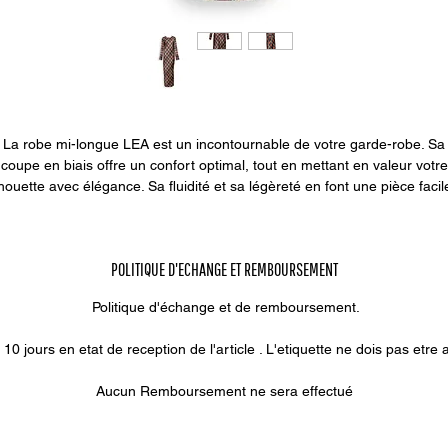
La robe mi-longue LEA est un incontournable de votre garde-robe. Sa
coupe en biais offre un confort optimal, tout en mettant en valeur votre
lhouette avec élégance. Sa fluidité et sa légèreté en font une pièce facil
orter en toute occasion. Fabriquée avec des matériaux de haute qualit
tte robe vous assurera un style irrésistible. Parfaite pour être portée a
des talons pour une allure sophistiquée ou des baskets pour un look
POLITIQUE D'ECHANGE ET REMBOURSEMENT
écontracté, la robe LEA est une addition essentielle à votre collection 
vêtements pour femme.
Politique d'échange et de remboursement.
0 jours en etat de reception de l'article . L'etiquette ne dois pas etre ar
Aucun Remboursement ne sera effectué