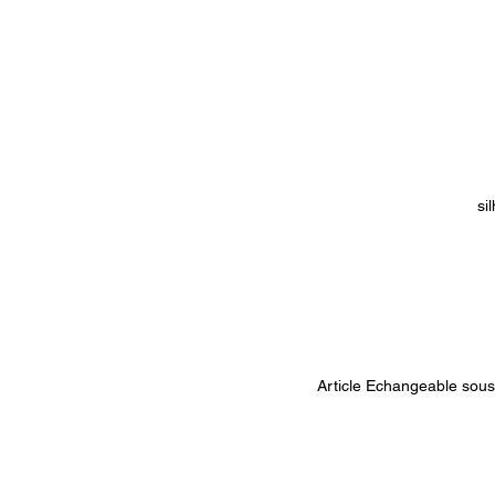
si
p
ce
d
Article Echangeable sous 1