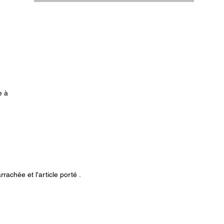
e à
é,
vec
de
rachée et l'article porté .