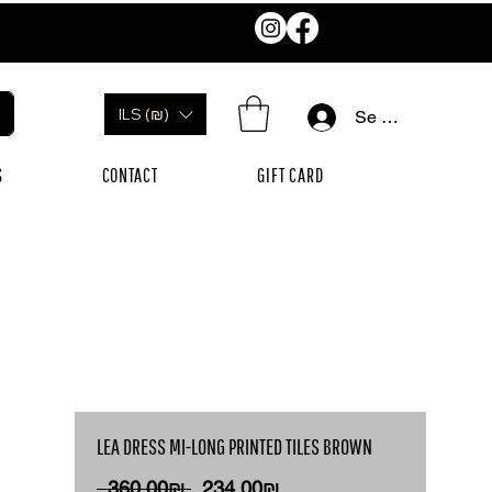
ILS (₪)
Se connecter
S
CONTACT
GIFT CARD
LEA DRESS MI-LONG PRINTED TILES BROWN
Prix
Prix
 ‏360.00 ‏₪ 
‏234.00 ‏₪