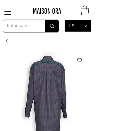
MAISON ORA
ILS (₪)