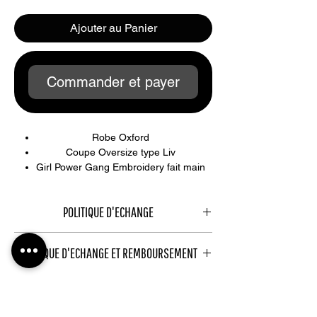
Ajouter au Panier
Commander et payer
Robe Oxford
Coupe Oversize type Liv
Girl Power Gang Embroidery fait main
Limited Edition
POLITIQUE D'ECHANGE
Politique d'échange et de remboursement.
POLITIQUE D'ECHANGE ET REMBOURSEMENT
Article Echangeable sous 10 jours en etat
Politique d'échange et de remboursement.
de reception de l'article . L'etiquette ne dois
pas etre arrachée et l'article portée .
Article Echangeable sous 10 jours en etat