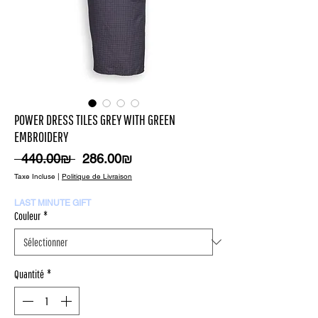
POWER DRESS TILES GREY WITH GREEN
EMBROIDERY
Prix
Prix
 ‏440.00 ‏₪ 
‏286.00 ‏₪
original
promotionnel
Taxe Incluse
|
Politique de Livraison
LAST MINUTE GIFT
Couleur
*
Quantité
*