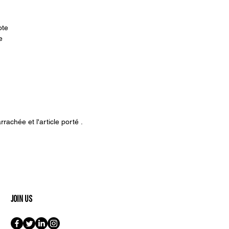
ote
e
rachée et l'article porté .
JOIN US