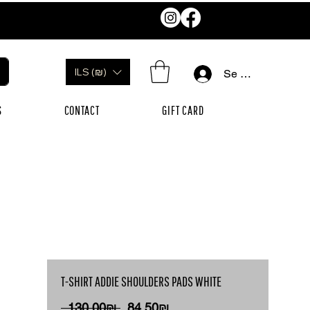
ILS (₪)
Se connecter
S
CONTACT
GIFT CARD
T-SHIRT ADDIE SHOULDERS PADS WHITE
Prix
Prix
 ‏130.00 ‏₪ 
‏84.50 ‏₪