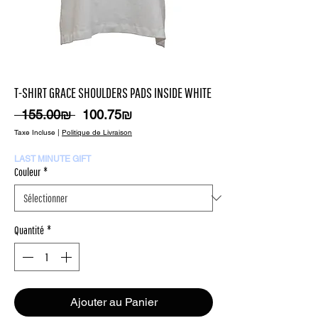
T-SHIRT GRACE SHOULDERS PADS INSIDE WHITE
Prix
Prix
 ‏155.00 ‏₪ 
‏100.75 ‏₪
original
promotionnel
Taxe Incluse
|
Politique de Livraison
LAST MINUTE GIFT
Couleur
*
Quantité
*
Ajouter au Panier