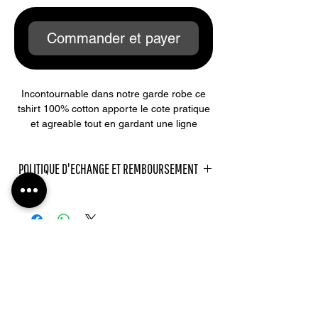
Commander et payer
Incontournable dans notre garde robe ce
tshirt 100% cotton apporte le cote pratique
et agreable tout en gardant une ligne
parfaite a notre silouhette
POLITIQUE D'ECHANGE ET REMBOURSEMENT
Politique d'échange et de remboursement.
Article Echangeable sous 10 jours en etat
de reception de l'article . L'etiquette ne dois
pas etre arrachée et l'article porté .
SHOP
MAISON ORA
Aucun Remboursement ne sera effectué
OUR STORY
WOMEN
LOOKBOOK