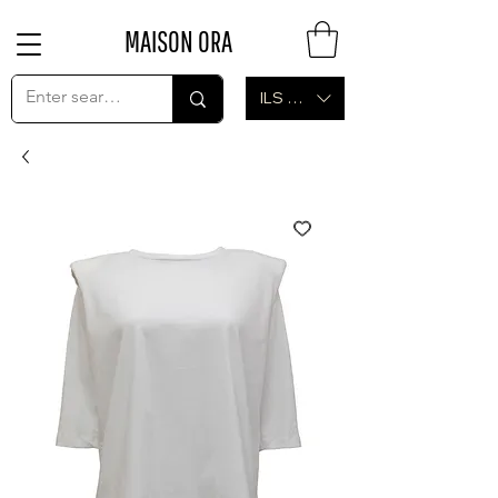
MAISON ORA
ILS (₪)