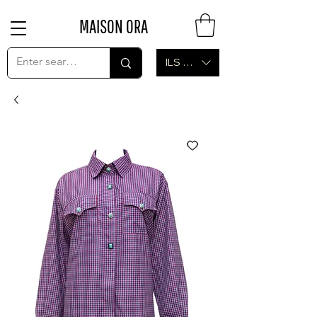
MAISON ORA
ILS (₪)