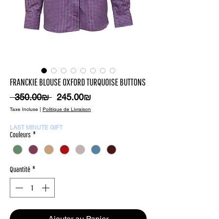
FRANCKIE BLOUSE OXFORD TURQUOISE BUTTONS
Prix
Prix
 ‏350.00 ‏₪ 
‏245.00 ‏₪
original
promotionnel
Taxe Incluse
|
Politique de Livraison
LAST MINUTE GIFT
Couleurs
*
Quantité
*
Ajouter au Panier