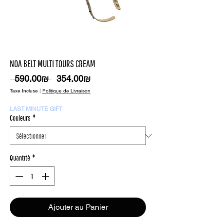
NOA BELT MULTI TOURS CREAM
Prix
Prix
 ‏590.00 ‏₪ 
‏354.00 ‏₪
original
promotionnel
Taxe Incluse
|
Politique de Livraison
LAST MINUTE GIFT
Couleurs
*
Quantité
*
Ajouter au Panier