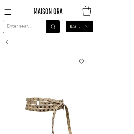
MAISON ORA
ILS (₪)