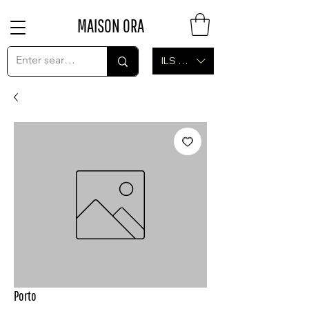
MAISON ORA
ILS (₪)
Porto