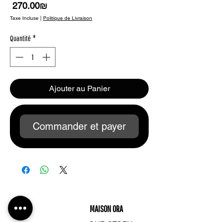
Prix
‏270.00 ‏₪
Taxe Incluse
|
Politique de Livraison
Quantité
*
Ajouter au Panier
Commander et payer
SHOP
MAISON ORA