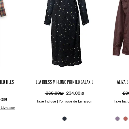
çu
Aperçu
A
TED TILES
LEA DRESS MI-LONG PRINTED GALAXIE
ALIZA B
de
rapide
r
Prix original
Prix promotionnel
Pri
‏360.00 ‏₪
‏234.00 ‏₪
promotionnel
‏234.00 ‏₪
Taxe Incluse
|
Politique de Livraison
Taxe Incl
 Livraison