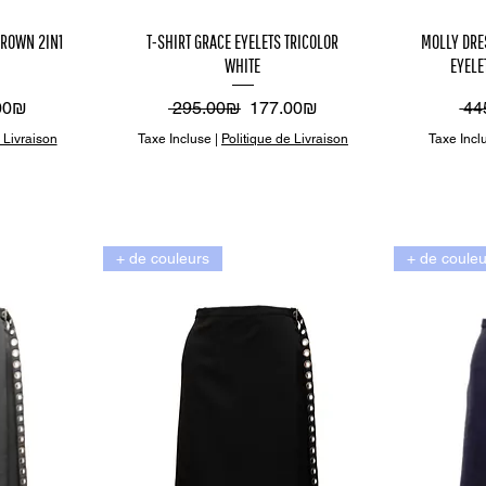
çu
Aperçu
A
BROWN 2IN1
T-SHIRT GRACE EYELETS TRICOLOR
MOLLY DRE
WHITE
EYELE
de
rapide
r
promotionnel
Prix original
Prix promotionnel
Pri
‏165.00 ‏₪
‏295.00 ‏₪
‏177.00 ‏₪
 Livraison
Taxe Incluse
|
Politique de Livraison
Taxe Incl
+ de couleurs
+ de couleu