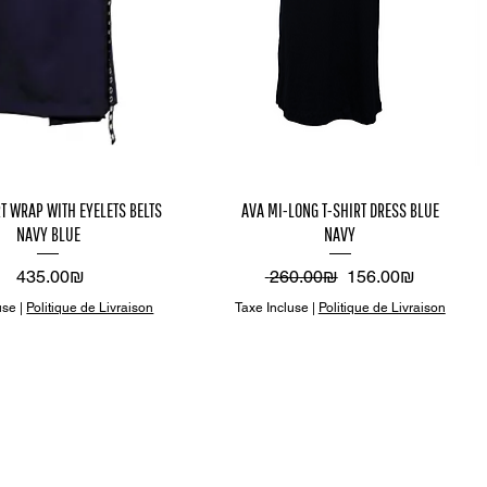
perçu
Aperçu
T WRAP WITH EYELETS BELTS
AVA MI-LONG T-SHIRT DRESS BLUE
NAVY BLUE
NAVY
apide
rapide
Prix
Prix original
Prix promotionnel
‏435.00 ‏₪
‏260.00 ‏₪
‏156.00 ‏₪
use
|
Politique de Livraison
Taxe Incluse
|
Politique de Livraison