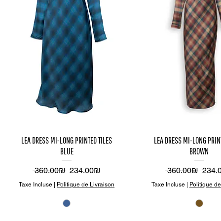
Aperçu
Aper
LEA DRESS MI-LONG PRINTED TILES
LEA DRESS MI-LONG PRIN
BLUE
BROWN
rapide
rapi
Prix original
Prix promotionnel
Prix original
Prix 
‏360.00 ‏₪
‏234.00 ‏₪
‏360.00 ‏₪
Taxe Incluse
|
Politique de Livraison
Taxe Incluse
|
Politique de