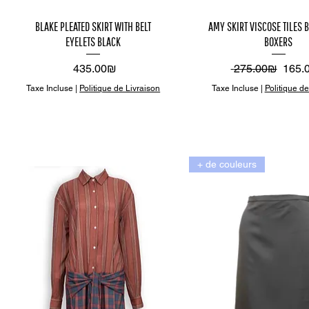
Aperçu
Aper
BLAKE PLEATED SKIRT WITH BELT
AMY SKIRT VISCOSE TILES 
EYELETS BLACK
BOXERS
rapide
rapi
Prix
Prix original
Prix 
‏435.00 ‏₪
‏275.00 ‏₪
Taxe Incluse
|
Politique de Livraison
Taxe Incluse
|
Politique de
+ de couleurs