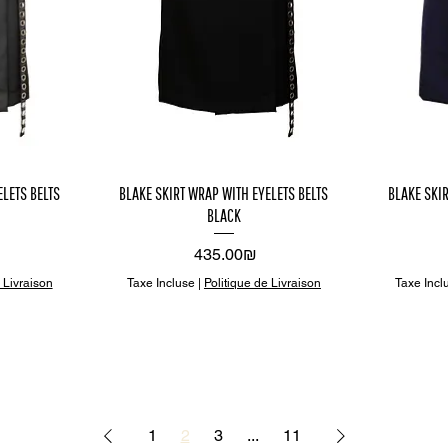
çu
Aperçu
A
ELETS BELTS
BLAKE SKIRT WRAP WITH EYELETS BELTS
BLAKE SKIR
BLACK
de
rapide
r
Prix
‏435.00 ‏₪
 Livraison
Taxe Incluse
|
Politique de Livraison
Taxe Incl
1
2
3
...
11