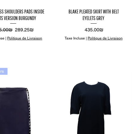
perçu
Aperçu
SS SHOULDERS PADS INSIDE
BLAKE PLEATED SKIRT WITH BELT
TS VERSION BURGUNDY
EYELETS GREY
apide
rapide
x original
Prix promotionnel
Prix
‏445.00 ‏₪
‏289.25 ‏₪
‏435.00 ‏₪
use
|
Politique de Livraison
Taxe Incluse
|
Politique de Livraison
rs