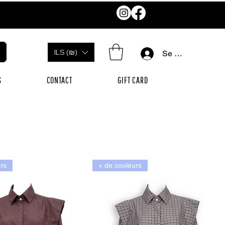
ILS (₪)
Se connecter
S
CONTACT
GIFT CARD
rs
+ de couleurs