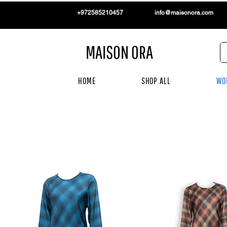
+972585210457
info@maisonora.com
MAISON ORA
HOME
SHOP ALL
WO