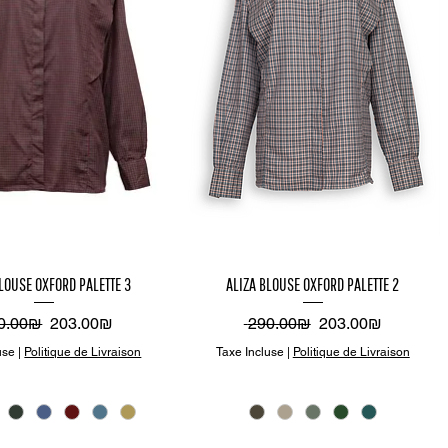
perçu
Aperçu
LOUSE OXFORD PALETTE 3
ALIZA BLOUSE OXFORD PALETTE 2
apide
rapide
x original
Prix promotionnel
Prix original
Prix promotionnel
‏290.00 ‏₪
‏203.00 ‏₪
‏290.00 ‏₪
‏203.00 ‏₪
use
|
Politique de Livraison
Taxe Incluse
|
Politique de Livraison