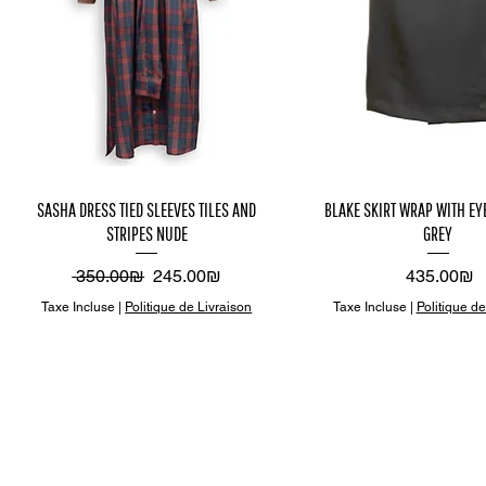
Aperçu
Aper
SASHA DRESS TIED SLEEVES TILES AND
BLAKE SKIRT WRAP WITH EY
STRIPES NUDE
GREY
rapide
rapi
Prix original
Prix promotionnel
Prix
‏350.00 ‏₪
‏245.00 ‏₪
‏435.00 ‏₪
Taxe Incluse
|
Politique de Livraison
Taxe Incluse
|
Politique de