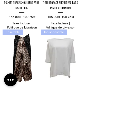
T-SHIRT GRACE SHOULDERS PADS
T-SHIRT GRACE SHOULDERS PADS
INSIDE BEIGE
INSIDE ALUMINIUM
Prix original
Prix promotionnel
Prix original
Prix promotionnel
‏155.00 ‏₪
‏100.75 ‏₪
‏155.00 ‏₪
‏100.75 ‏₪
Taxe Incluse
|
Taxe Incluse
|
Politique de Livraison
Politique de Livraison
Ensemble
Indispensable
ALIZA SKIRT SATIN BI-PRINTED LEO
T-SHIRT GRACE SHOULDERS PADS
POIS
INSIDE WHITE
Prix original
Prix promotionnel
Prix original
Prix promotionnel
‏265.00 ‏₪
‏172.25 ‏₪
‏155.00 ‏₪
‏100.75 ‏₪
Taxe Incluse
|
Taxe Incluse
|