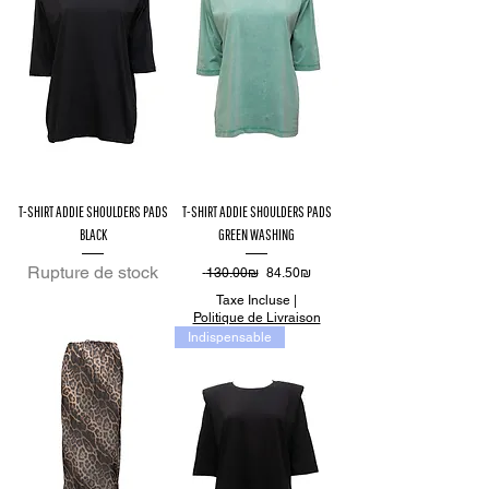
T-SHIRT ADDIE SHOULDERS PADS
T-SHIRT ADDIE SHOULDERS PADS
BLACK
GREEN WASHING
Rupture de stock
Prix original
Prix promotionnel
‏130.00 ‏₪
‏84.50 ‏₪
Taxe Incluse
|
Politique de Livraison
Indispensable