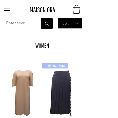
MAISON ORA
ILS (₪)
WOMEN
+ de couleurs